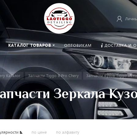
Личны
КАТАЛОГ ТОВАРОВ
ОПТОВИКАМ
ДОСТАВКА И 
ery Каталог
Запчасти Tiggo 8 Pro Chery
Запчасти Кузов Tiggo 8 Pr
апчасти Зеркала Куз
улярности
по цене
по алфавиту