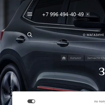
+7 996 494-40-49
Например,
Найти
Фара
в каталоге
О МАГАЗИНЕ
Каталог
Запчасти Ch
З
по поп