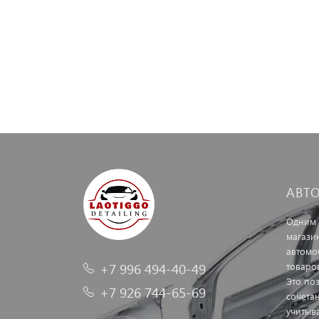
АВТ
Одним 
магази
автомо
+7 996 494-40-49
товаро
Это по
+7 926 744-65-69
сочетан
учитыв