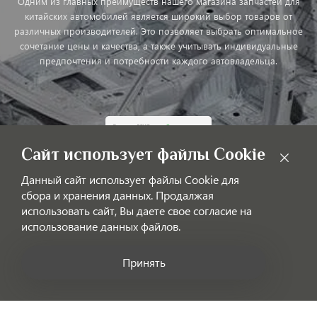
Одним из главных преимуществ нашего магазина запчастей для
китайских автомобилей является широкий выбор товаров от
различных производителей. Это позволяет выбрать оптимальное
сочетание цены и качества, а также учитывать индивидуальные
предпочтения и потребности каждого автовладельца.
Сайт использует файлы Cookie
Данный сайт использует файлы Cookie для
Обработка персональных данных
сбора и хранения данных. Продалжая
Публичная оферта
использовать сайт, Вы даете свое согласие на
использование данных файлов.
Принять
Позвоните нам!