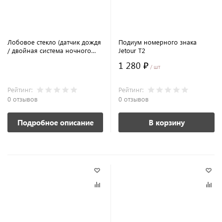
Лобовое стекло (датчик дождя
Подиум номерного знака
/ двойная система ночного
Jetour T2
видения) Jetour T2
1 280 ₽
/ шт
Рейтинг:
Рейтинг:
0 отзывов
0 отзывов
Подробное описание
В корзину