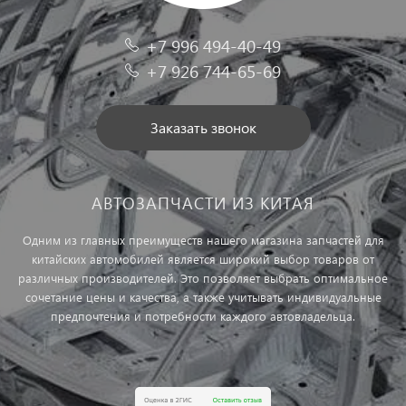
+7 996 494-40-49
+7 926 744-65-69
Заказать звонок
АВТОЗАПЧАСТИ ИЗ КИТАЯ
Одним из главных преимуществ нашего магазина запчастей для
китайских автомобилей является широкий выбор товаров от
различных производителей. Это позволяет выбрать оптимальное
сочетание цены и качества, а также учитывать индивидуальные
предпочтения и потребности каждого автовладельца.