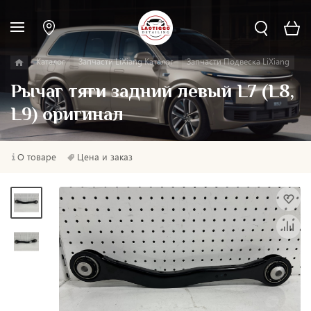
Каталог
Запчасти LiXiang Каталог
Запчасти Подвеска LiXiang
Рычаг тяги задний левый L7 (L8,
L9) оригинал
О товаре
Цена и заказ