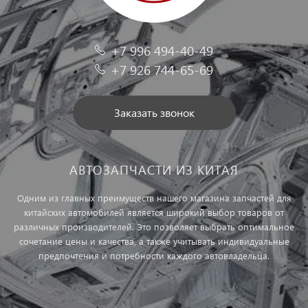
+7 996 494-40-49
+7 926 744-65-69
Заказать звонок
АВТОЗАПЧАСТИ ИЗ КИТАЯ
Одним из главных преимуществ нашего магазина запчастей для
китайских автомобилей является широкий выбор товаров от
различных производителей. Это позволяет выбрать оптимальное
сочетание цены и качества, а также учитывать индивидуальные
предпочтения и потребности каждого автовладельца.