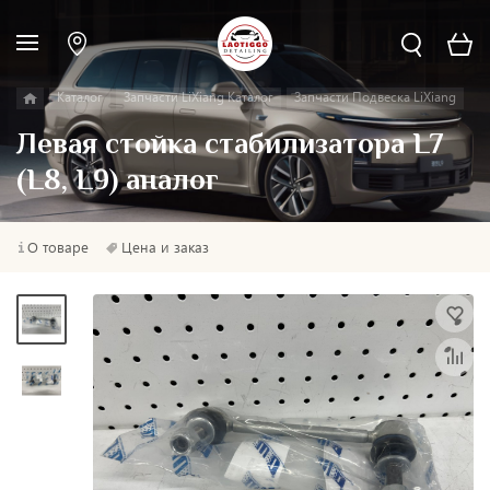
Каталог
Запчасти LiXiang Каталог
Запчасти Подвеска LiXiang
Левая стойка стабилизатора L7
(L8, L9) аналог
О товаре
Цена и заказ