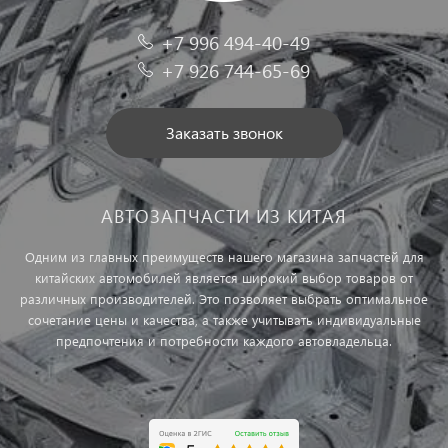
+7 996 494-40-49
+7 926 744-65-69
Заказать звонок
АВТОЗАПЧАСТИ ИЗ КИТАЯ
Одним из главных преимуществ нашего магазина запчастей для
китайских автомобилей является широкий выбор товаров от
различных производителей. Это позволяет выбрать оптимальное
сочетание цены и качества, а также учитывать индивидуальные
предпочтения и потребности каждого автовладельца.