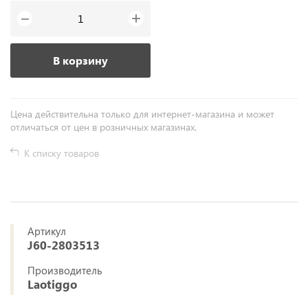
+
−
В корзину
Цена действительна только для интернет-магазина и может
отличаться от цен в розничных магазинах.
К списку товаров
Артикул
J60-2803513
Производитель
Laotiggo