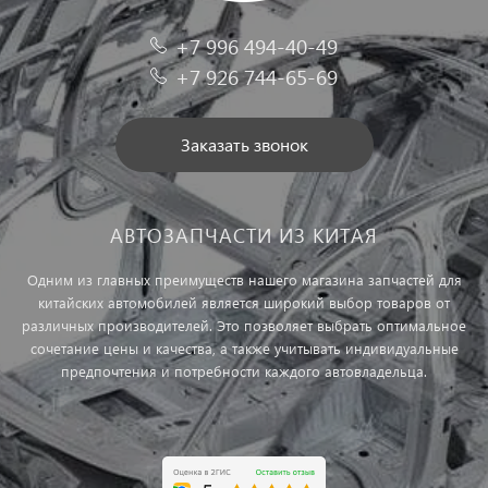
+7 996 494-40-49
+7 926 744-65-69
Заказать звонок
АВТОЗАПЧАСТИ ИЗ КИТАЯ
Одним из главных преимуществ нашего магазина запчастей для
китайских автомобилей является широкий выбор товаров от
различных производителей. Это позволяет выбрать оптимальное
сочетание цены и качества, а также учитывать индивидуальные
предпочтения и потребности каждого автовладельца.