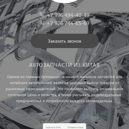
+7 996 494-40-49
+7 926 744-65-69
Заказать звонок
АВТОЗАПЧАСТИ ИЗ КИТАЯ
Одним из главных преимуществ нашего магазина запчастей для
китайских автомобилей является широкий выбор товаров от
различных производителей. Это позволяет выбрать оптимальное
сочетание цены и качества, а также учитывать индивидуальные
предпочтения и потребности каждого автовладельца.