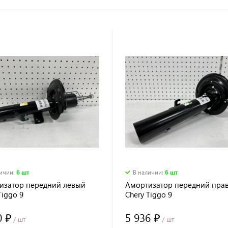
личии
:
6 шт
В наличии
:
6 шт
изатор передний левый
Амортизатор передний пра
Tiggo 9
Chery Tiggo 9
0 ₽
5 936 ₽
/ шт
/ шт