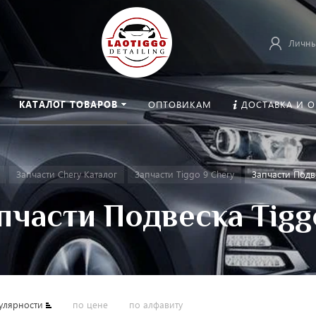
Личны
КАТАЛОГ ТОВАРОВ
ОПТОВИКАМ
ДОСТАВКА И 
Запчасти Chery Каталог
Запчасти Tiggo 9 Chery
Запчасти Подв
пчасти Подвеска Tigg
улярности
по цене
по алфавиту