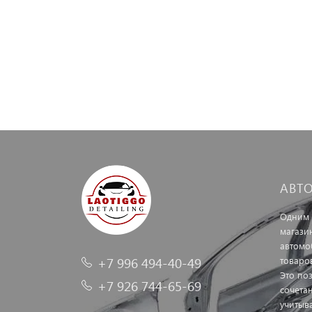
АВТ
Одним 
магази
автомо
+7 996 494-40-49
товаро
Это по
+7 926 744-65-69
сочетан
учитыв