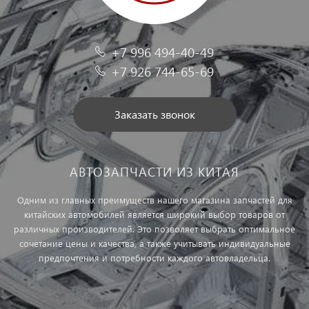
+7 996 494-40-49
+7 926 744-65-69
Заказать звонок
АВТОЗАПЧАСТИ ИЗ КИТАЯ
Одним из главных преимуществ нашего магазина запчастей для
китайских автомобилей является широкий выбор товаров от
различных производителей. Это позволяет выбрать оптимальное
сочетание цены и качества, а также учитывать индивидуальные
предпочтения и потребности каждого автовладельца.