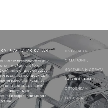
ОЗАПЧАСТИ ИЗ КИТАЯ
НА ГЛАВНУЮ
О МАГАЗИНЕ
из главных преимуществ нашего
на запчастей для китайских
ДОСТАВКА И ОПЛАТА
билей является широкий выбор
в от различных производителей.
КАТАЛОГ ТОВАРОВ
зволяет выбрать оптимальное
ие цены и качества, а также
ОПТОВИКАМ
ать индивидуальные
чтения и потребности каждого
КОНТАКТЫ
адельца.