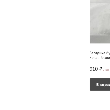
пера
Крышка крепления заднего бампера
Заглушка б
правая Jetour T2
левая Jetou
910 ₽
/ шт
Подробное описание
В корз