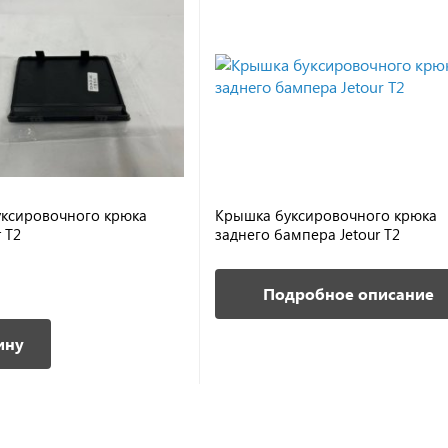
уксировочного крюка
Крышка буксировочного крюка
r T2
заднего бампера Jetour T2
Подробное описание
ину