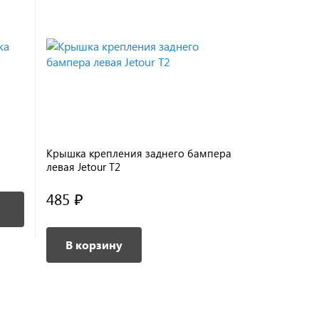
Крышка крепления заднего бампера
Крышка кре
левая Jetour T2
правая Jeto
485 ₽
Под
В корзину