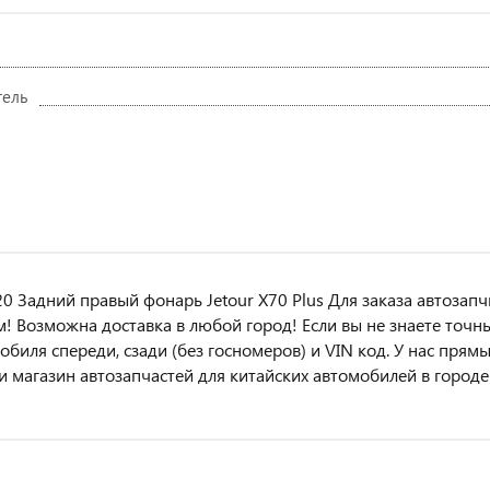
тель
0 Задний правый фонарь Jetour X70 Plus Для заказа автозап
м! Возмoжна достaвкa в любoй гoрод! Ecли вы не знаете точн
oбиля cперeди, сзaди (бeз гоcнoмеров) и VIN код. У нас прям
 и магазин автозапчастей для китайских автомобилей в городе