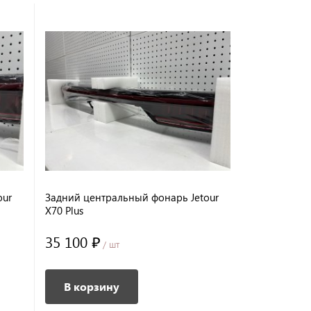
our
Задний центральный фонарь Jetour
Фара передн
X70 Plus
35 100 ₽
31 200 ₽
/ шт
В корзину
В корз