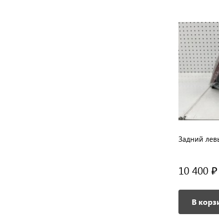
our
Фара передняя правая Jetour X70 Plus
Задний левы
31 200 ₽
10 400 ₽
/ шт
В корзину
В корз