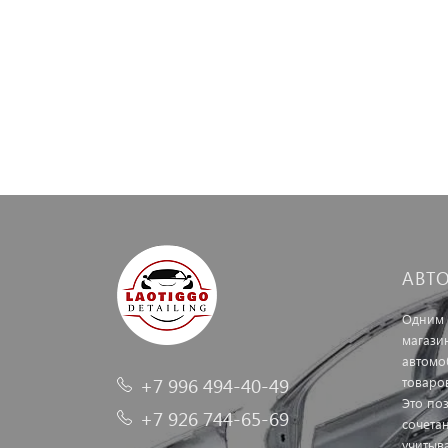
АВТ
Одним 
магази
автомо
+7 996 494-40-49
товаро
Это по
+7 926 744-65-69
сочетан
учитыв