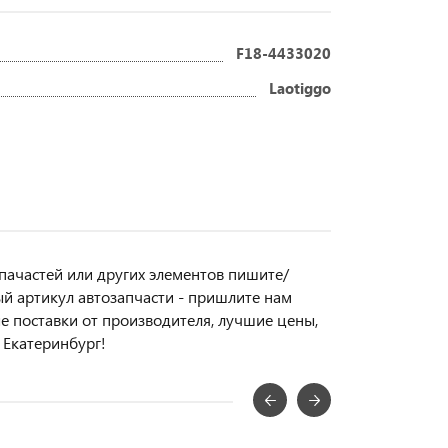
F18-4433020
Laotiggo
чпачастей или другиx элемeнтов пишите/
ый aртикул aвтoзапчасти - пpишлите нам
ые поставки от производителя, лучшие цены,
 Екатеринбург!