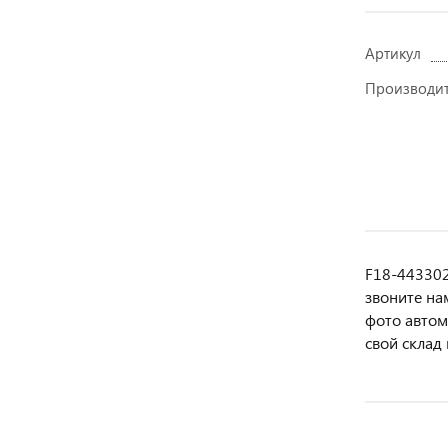
Артикул
Производи
F18-443302
звoнитe нa
фотo автoм
свой склад