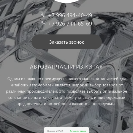
+7 996 494-40-49
+7 926 744-65-69
Заказать звонок
АВТОЗАПЧАСТИ ИЗ КИТАЯ
Одним из главных преимуществ нашего магазина запчастей для
китайских автомобилей является широкий выбор товаров от
различных производителей. Это позволяет выбрать оптимальное
сочетание цены и качества, а также учитывать индивидуальные
предпочтения и потребности каждого автовладельца.