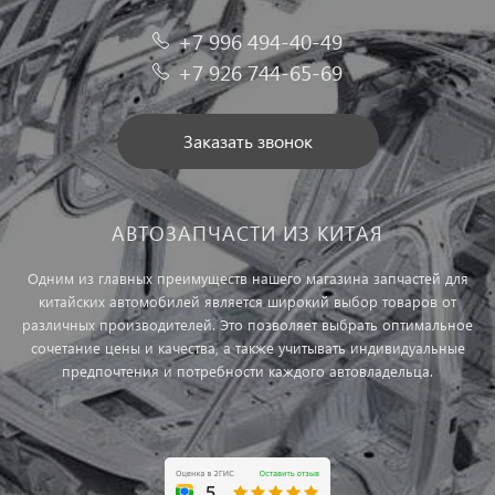
+7 996 494-40-49
+7 926 744-65-69
Заказать звонок
АВТОЗАПЧАСТИ ИЗ КИТАЯ
Одним из главных преимуществ нашего магазина запчастей для
китайских автомобилей является широкий выбор товаров от
различных производителей. Это позволяет выбрать оптимальное
сочетание цены и качества, а также учитывать индивидуальные
предпочтения и потребности каждого автовладельца.