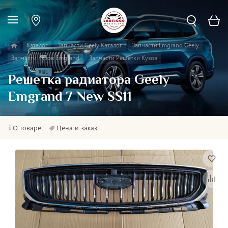
Каталог
Запчасти Geely Каталог
Запчасти Emgrand Geely
Запчасти Кузов Emgrand
Запчасти Решётки Кузов
Решетка радиатора Geely
Emgrand 7 New SS11
О товаре
Цена и заказ