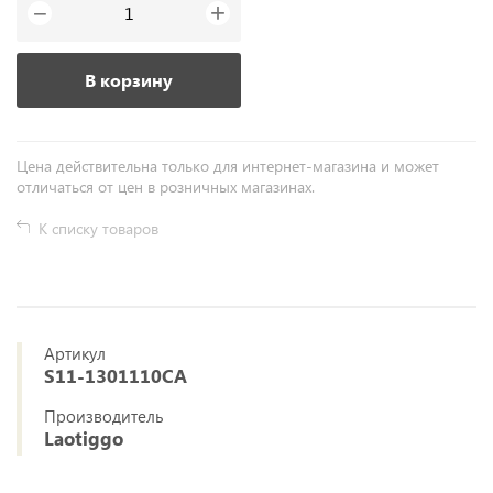
+
−
В корзину
Цена действительна только для интернет-магазина и может
отличаться от цен в розничных магазинах.
К списку товаров
Артикул
S11-1301110CA
Производитель
Laotiggo