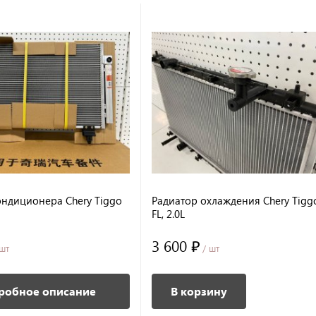
ондиционера Chery Tiggo
Радиатор охлаждения Chery Tiggo
FL, 2.0L
3 600 ₽
шт
/ шт
робное описание
В корзину