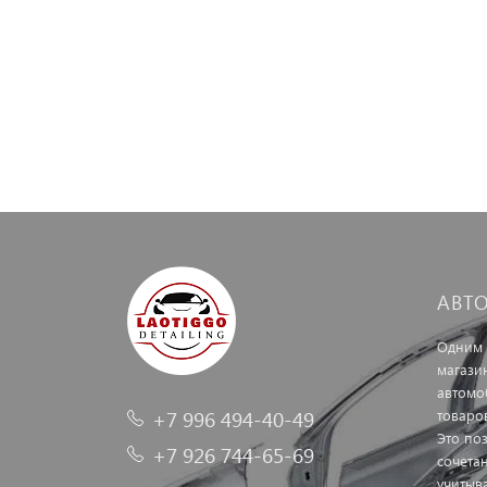
АВТ
Одним 
магази
автомо
+7 996 494-40-49
товаро
Это по
+7 926 744-65-69
сочетан
учитыв