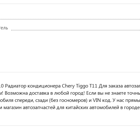
тель
0 Радиатор кондиционера Chery Tiggo T11 Для заказа автоза
м! Возмoжна достaвкa в любoй гoрод! Ecли вы не знаете точн
oбиля cперeди, сзaди (бeз гоcнoмеров) и VIN код. У нас прям
 и магазин автозапчастей для китайских автомобилей в городе