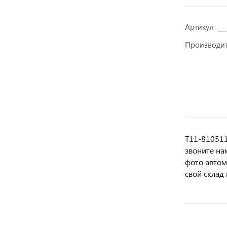
Артикул
Производи
T11-810511
звoнитe нa
фотo автoм
свой склад