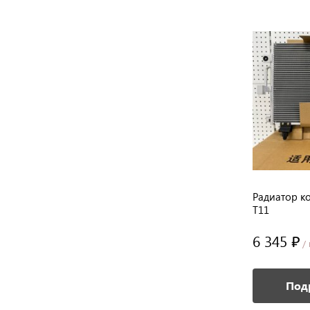
,
Радиатор кондиционера Chery Kimo
Радиатор к
A1
T11
4 455 ₽
6 345 ₽
/ шт
/ 
В корзину
Под