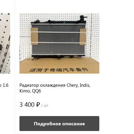
 1.6
Радиатор охлаждения Chery, Indis,
Радиатор к
Kimo, QQ6
A1
3 400 ₽
4 455 ₽
/ шт
/ 
Подробное описание
В корз