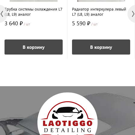
Трубка системы охлаждения L7
Радиатор интеркулера левый
(L8, L9) аналог
L7 (L8, L9) аналог
3 640 ₽
5 590 ₽
/ шт
/ шт
В корзину
В корзину