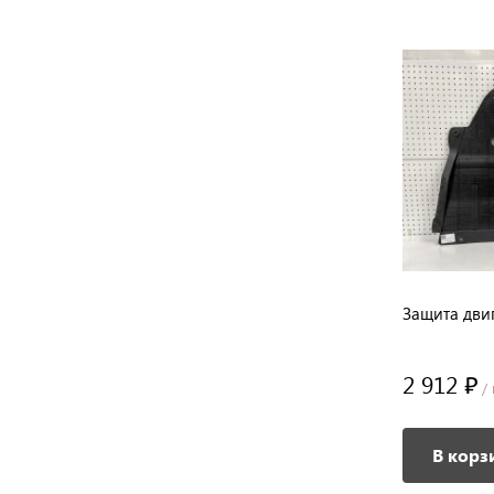
Защита двиг
2 912 ₽
/ 
В корз