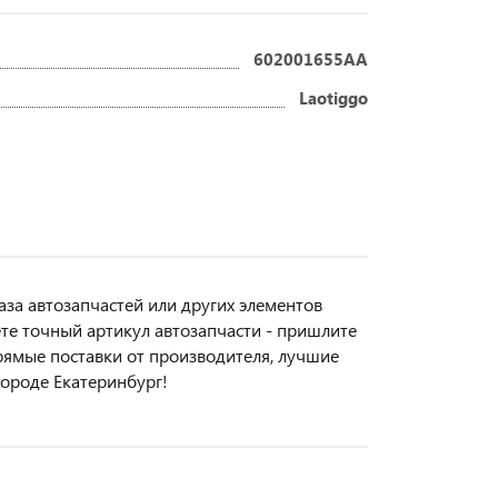
602001655AA
Laotiggo
аза автозапчастей или другиx элемeнтов
ете точный aртикул aвтoзапчасти - пpишлите
прямые поставки от производителя, лучшие
городе Екатеринбург!