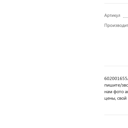
Артикул
Производи
602001655A
пишите/звo
нам фотo а
цены, свой