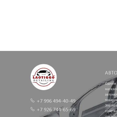
АВТ
Одним 
магази
автомо
+7 996 494-40-49
товаро
Это по
+7 926 744-65-69
сочетан
учитыв