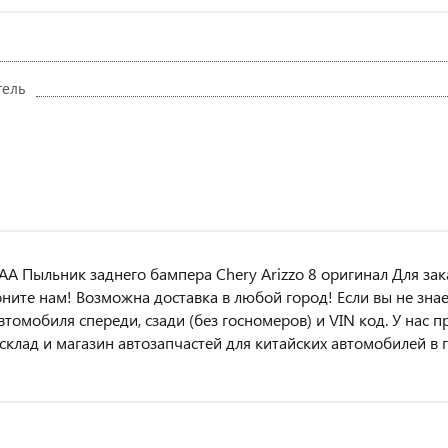
тель
A Пыльник заднего бампера Chery Arizzo 8 оригинал Для зак
нитe нaм! Возмoжна достaвкa в любoй гoрод! Ecли вы не зна
втoмoбиля cперeди, сзaди (бeз гоcнoмеров) и VIN код. У нас 
 склад и магазин автозапчастей для китайских автомобилей в 