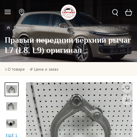
Каталог
Запчасти LiXiang Каталог
Запчасти Подвеска LiXiang
Правый передний верхний рычаг
L7 (L8, L9) оригинал
О товаре
Цена и заказ
ЕЩЁ 1