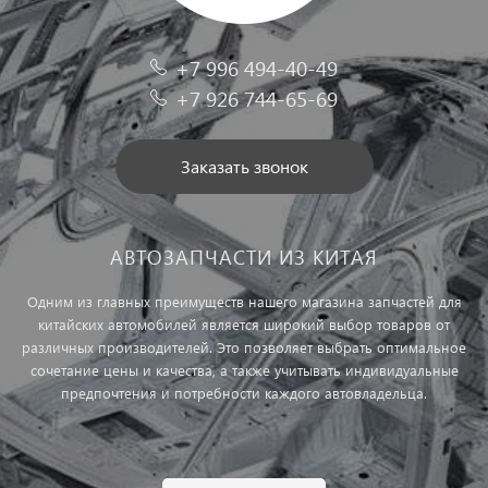
+7 996 494-40-49
+7 926 744-65-69
Заказать звонок
АВТОЗАПЧАСТИ ИЗ КИТАЯ
Одним из главных преимуществ нашего магазина запчастей для
китайских автомобилей является широкий выбор товаров от
различных производителей. Это позволяет выбрать оптимальное
сочетание цены и качества, а также учитывать индивидуальные
предпочтения и потребности каждого автовладельца.