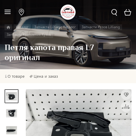
Каталог
Запчасти LiXiang Каталог
Запчасти Кузов LiXiang
Запчасти Крепления Кузов
Петля капота правая L7
оригинал
О товаре
Цена и заказ