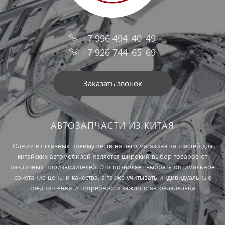
+7 996 494-40-49
+7 926 744-65-69
Заказать звонок
АВТОЗАПЧАСТИ ИЗ КИТАЯ
Одним из главных преимуществ нашего магазина запчастей для
китайских автомобилей является широкий выбор товаров от
различных производителей. Это позволяет выбрать оптимальное
сочетание цены и качества, а также учитывать индивидуальные
предпочтения и потребности каждого автовладельца.