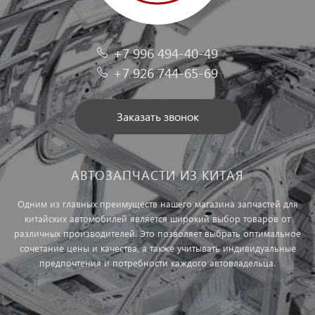
+7 996 494-40-49
+7 926 744-65-69
Заказать звонок
АВТОЗАПЧАСТИ ИЗ КИТАЯ
Одним из главных преимуществ нашего магазина запчастей для
китайских автомобилей является широкий выбор товаров от
различных производителей. Это позволяет выбрать оптимальное
сочетание цены и качества, а также учитывать индивидуальные
предпочтения и потребности каждого автовладельца.