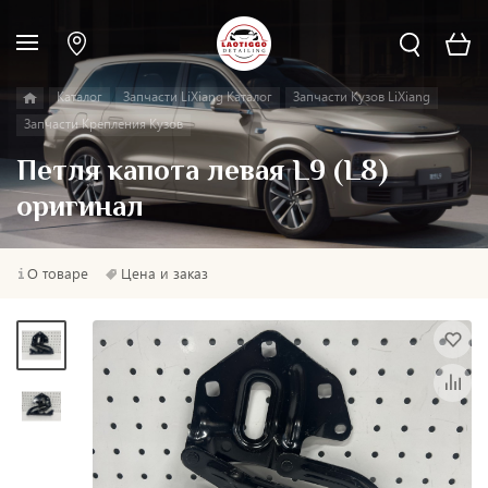
Каталог
Запчасти LiXiang Каталог
Запчасти Кузов LiXiang
Запчасти Крепления Кузов
Петля капота левая L9 (L8)
оригинал
О товаре
Цена и заказ