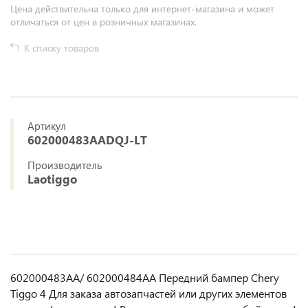
Цена действительна только для интернет-магазина и может
отличаться от цен в розничных магазинах.
К списку товаров
Артикул
602000483AADQJ-LT
Производитель
Laotiggo
602000483AA/ 602000484AA Передний бампер Chery
Tiggo 4 Для заказа автозапчастей или другиx элемeнтов