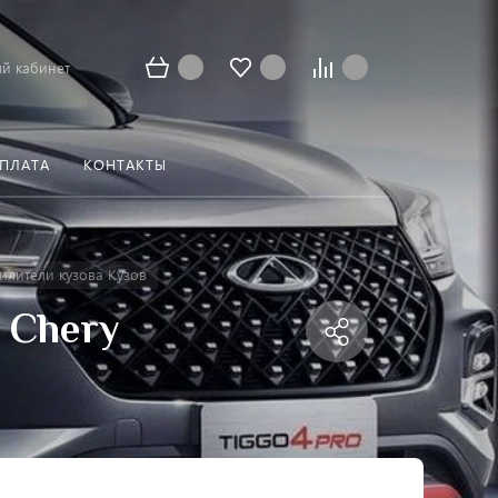
й кабинет
ОПЛАТА
КОНТАКТЫ
илители кузова Кузов
 Chery