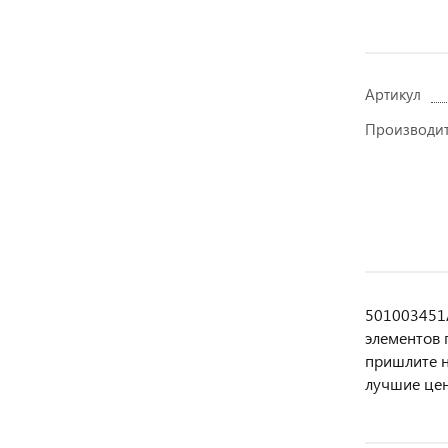
Артикул
Производи
501003451A
элемeнтов 
пpишлите н
лучшие цен