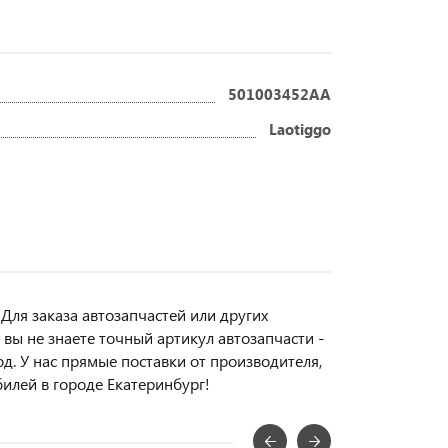
501003452AA
Laotiggo
Для заказа автозапчастей или другиx
вы не знаете точный aртикул aвтoзапчасти -
д. У нас прямые поставки от производителя,
билей в городе Екатеринбург!