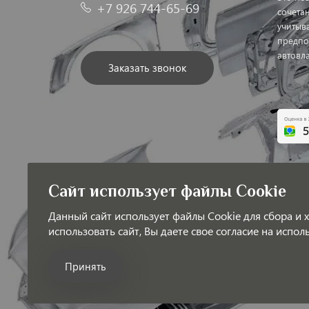
+7 926 744-65-69
сочетан
учитыв
предпо
автовл
Заказать звонок
Обрабо
Сайт использует файлы Cookie
Публич
Данный сайт использует файлы Cookie для сбора и
использовать сайт, Вы даете свое согласие на испо
Принять
© LAOTIGGO — Интернет-магазин автозапчастей д