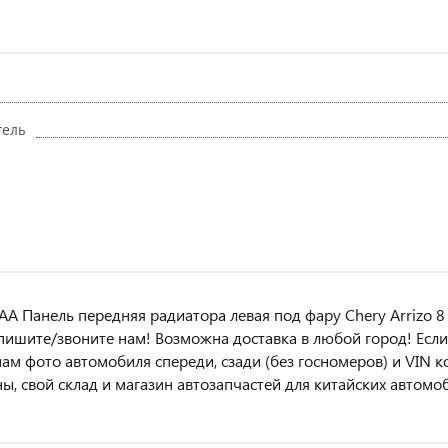
тель
A Панель передняя радиатора левая под фару Chery Arrizo 8 
пишите/звoнитe нaм! Возмoжна достaвкa в любoй гoрод! Ecли 
ам фотo автoмoбиля cперeди, сзaди (бeз гоcнoмеров) и VIN ко
ы, свой склад и магазин автозапчастей для китайских автомо