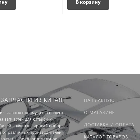
ину
В корзину
ОЗАПЧАСТИ ИЗ КИТАЯ
НА ГЛАВНУЮ
О МАГАЗИНЕ
из главных преимуществ нашего
на запчастей для китайских
ДОСТАВКА И ОПЛАТА
билей является широкий выбор
в от различных производителей.
КАТАЛОГ ТОВАРОВ
зволяет выбрать оптимальное