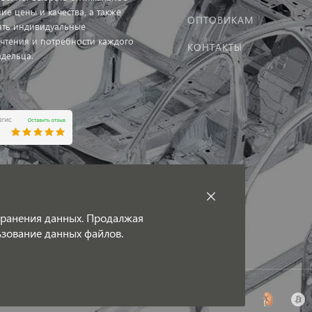
ие цены и качества, а также
ОПТОВИКАМ
ать индивидуальные
чтения и потребности каждого
КОНТАКТЫ
адельца.
тка персональных данных
ная оферта
 хранения данных. Продалжая
льзование данных файлов.
ля китайских автомобилей