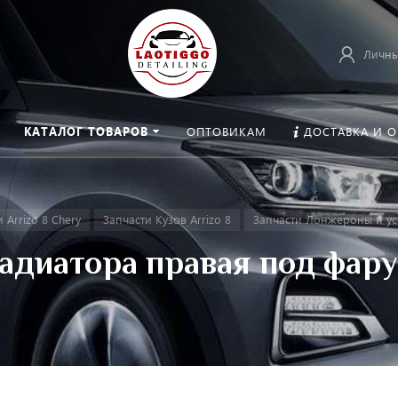
Личны
КАТАЛОГ ТОВАРОВ
ОПТОВИКАМ
ДОСТАВКА И 
 Arrizo 8 Chery
Запчасти Кузов Arrizo 8
Запчасти Лонжероны и ус
адиатора правая под фару