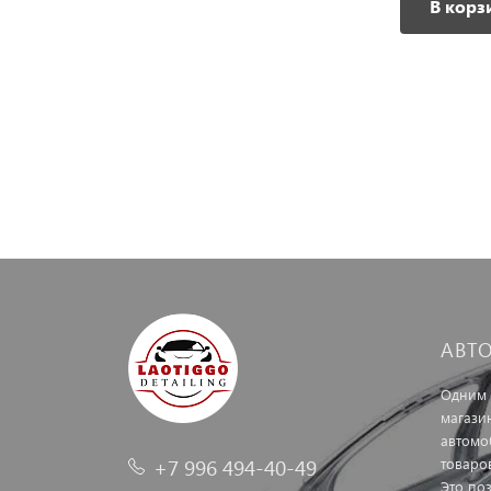
В корзину
В корз
АВТ
Одним 
магази
автомо
+7 996 494-40-49
товаро
Это по