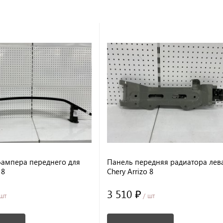
бампера переднего для
Панель передняя радиатора лев
 8
Chery Arrizo 8
3 510 ₽
шт
/ шт