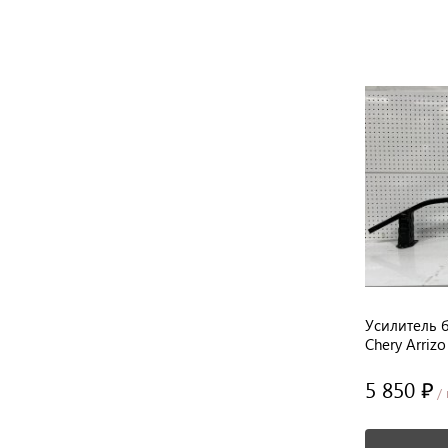
y
Панель передняя радиатора левая
Усилитель 
под фару Chery Arrizo 8
Chery Arrizo
2 990 ₽
5 850 ₽
/ шт
/ 