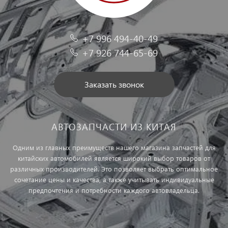
+7 996 494-40-49
+7 926 744-65-69
Заказать звонок
АВТОЗАПЧАСТИ ИЗ КИТАЯ
Одним из главных преимуществ нашего магазина запчастей для
китайских автомобилей является широкий выбор товаров от
различных производителей. Это позволяет выбрать оптимальное
сочетание цены и качества, а также учитывать индивидуальные
предпочтения и потребности каждого автовладельца.