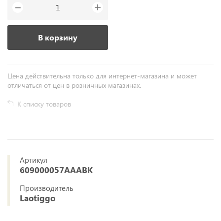
+
−
В корзину
Цена действительна только для интернет-магазина и может
отличаться от цен в розничных магазинах.
К списку товаров
Артикул
609000057AAABK
Производитель
Laotiggo