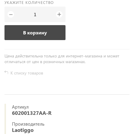
УКАЖИТЕ КОЛИЧЕСТВО
+
−
В корзину
Цена действительна только для интернет-магазина и может
отличаться от цен в розничных магазинах.
К списку товаров
Артикул
602001327AA-R
Производитель
Laotiggo