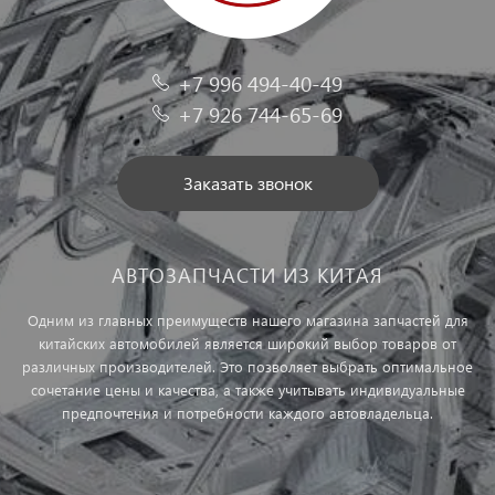
+7 996 494-40-49
+7 926 744-65-69
Заказать звонок
АВТОЗАПЧАСТИ ИЗ КИТАЯ
Одним из главных преимуществ нашего магазина запчастей для
китайских автомобилей является широкий выбор товаров от
различных производителей. Это позволяет выбрать оптимальное
сочетание цены и качества, а также учитывать индивидуальные
предпочтения и потребности каждого автовладельца.