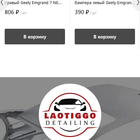
правый Geely Emgrand 7 NEW
бампера левый Geely Emgrand
SS11
7 NEW SS11
806 ₽
390 ₽
/ шт
/ шт
В корзину
В корзину