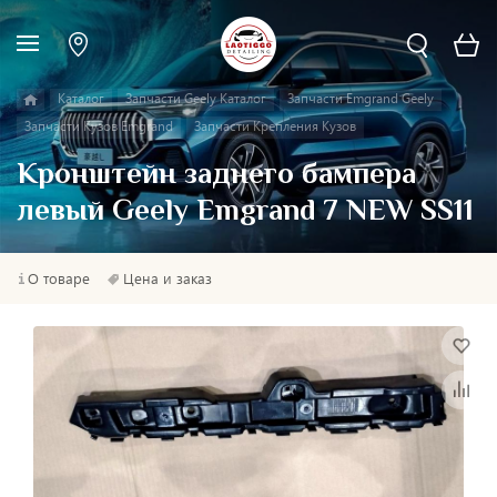
Каталог
Запчасти Geely Каталог
Запчасти Emgrand Geely
Запчасти Кузов Emgrand
Запчасти Крепления Кузов
Кронштейн заднего бампера
левый Geely Emgrand 7 NEW SS11
О товаре
Цена и заказ