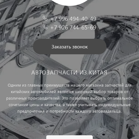
+7 996 494-40-49
+7 926 744-65-69
Заказать звонок
АВТОЗАПЧАСТИ ИЗ КИТАЯ
Одним из главных преимуществ нашего магазина запчастей для
китайских автомобилей является широкий выбор товаров от
различных производителей. Это позволяет выбрать оптимальное
сочетание цены и качества, а также учитывать индивидуальные
предпочтения и потребности каждого автовладельца.