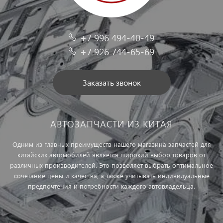
+7 996 494-40-49
+7 926 744-65-69
Заказать звонок
АВТОЗАПЧАСТИ ИЗ КИТАЯ
Одним из главных преимуществ нашего магазина запчастей для
китайских автомобилей является широкий выбор товаров от
различных производителей. Это позволяет выбрать оптимальное
сочетание цены и качества, а также учитывать индивидуальные
предпочтения и потребности каждого автовладельца.