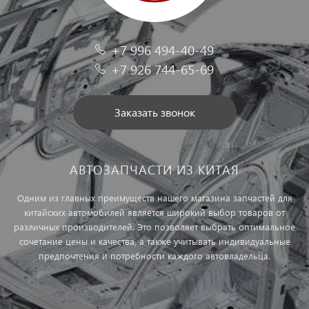
+7 996 494-40-49
+7 926 744-65-69
Заказать звонок
АВТОЗАПЧАСТИ ИЗ КИТАЯ
Одним из главных преимуществ нашего магазина запчастей для
китайских автомобилей является широкий выбор товаров от
различных производителей. Это позволяет выбрать оптимальное
сочетание цены и качества, а также учитывать индивидуальные
предпочтения и потребности каждого автовладельца.