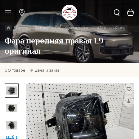
Каталог
Запчасти LiXiang Каталог
Запчасти Оптика LiXiang
Фара передняя правая L9
оригинал
О товаре
Цена и заказ
ЕЩЁ 1