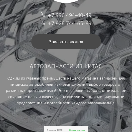
+7 996 494-40-49
+7 926 744-65-69
Заказать звонок
АВТОЗАПЧАСТИ ИЗ КИТАЯ
Одним из главных преимуществ нашего магазина запчастей для
китайских автомобилей является широкий выбор товаров от
различных производителей. Это позволяет выбрать оптимальное
сочетание цены и качества, а также учитывать индивидуальные
предпочтения и потребности каждого автовладельца.