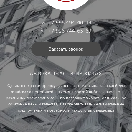
+7 996 494-40-49
+7 926 744-65-69
Заказать звонок
АВТОЗАПЧАСТИ ИЗ КИТАЯ
Одним из главных преимуществ нашего магазина запчастей для
китайских автомобилей является широкий выбор товаров от
различных производителей. Это позволяет выбрать оптимальное
сочетание цены и качества, а также учитывать индивидуальные
предпочтения и потребности каждого автовладельца.