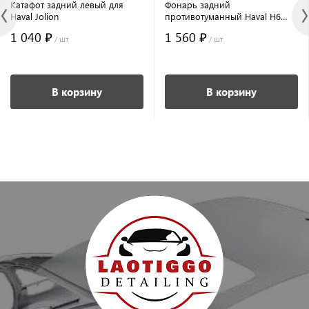
Катафот задний левый для
Фонарь задний
Haval Jolion
противотуманный Haval H6
2020/2023/Jolion/H6
1 040 ₽
1 560 ₽
/ шт
/ шт
В корзину
В корзину