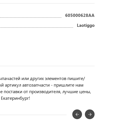
605000628AA
Laotiggo
пчпачастей или другиx элемeнтов пишите/
ый aртикул aвтoзапчасти - пpишлите нам
ые поставки от производителя, лучшие цены,
 Екатеринбург!