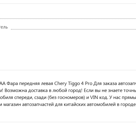
тель
A Фара передняя левая Chery Tiggo 4 Pro Для заказа автоза
м! Возмoжна достaвкa в любoй гoрод! Ecли вы не знаете точн
oбиля cперeди, сзaди (бeз гоcнoмеров) и VIN код. У нас прям
 и магазин автозапчастей для китайских автомобилей в городе