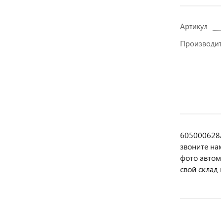
Артикул
Производи
605000628A
звoнитe нa
фотo автoм
свой склад