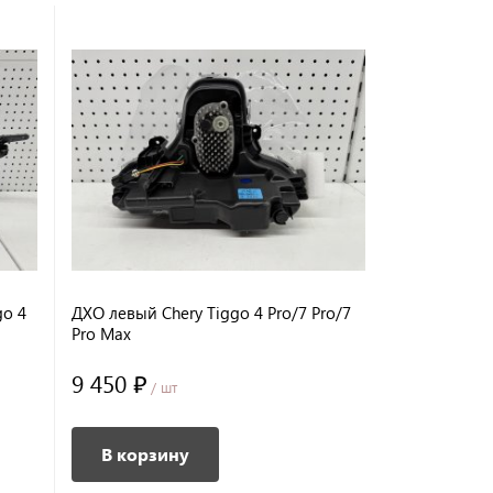
go 4
ДХО левый Chery Tiggo 4 Pro/7 Pro/7
Фара передн
Pro Max
Pro LED
9 450 ₽
23 400 ₽
/ шт
В корзину
В корз