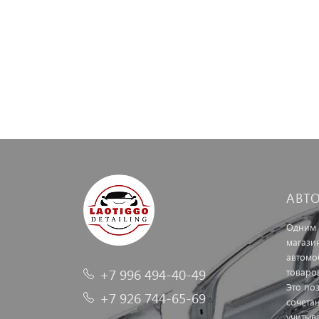
АВТ
Одним 
магази
автомо
+7 996 494-40-49
товаро
Это по
+7 926 744-65-69
сочетан
учитыв