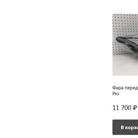
ro/7
Фара передняя левая Chery Tiggo 4
Фара перед
Pro LED
Pro
23 400 ₽
11 700 ₽
/ шт
В корзину
В корз