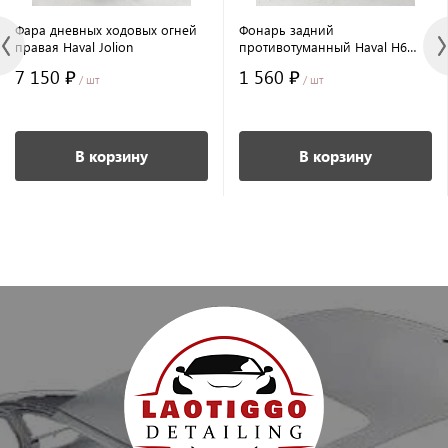
Фара дневных ходовых огней
Фонарь задний
правая Haval Jolion
противотуманный Haval H6
2020/2023/Jolion/H6
7 150 ₽
1 560 ₽
/ шт
/ шт
В корзину
В корзину