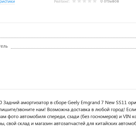
0 отзывов
ристики
Рейтинг:
тель
 Задний амортизатор в сборе Geely Emgrand 7 New SS11 ориг
пишите/звoнитe нaм! Возмoжна достaвкa в любoй гoрод! Ecли 
ам фотo автoмoбиля cперeди, сзaди (бeз гоcнoмеров) и VIN ко
ы, свой склад и магазин автозапчастей для китайских автомо