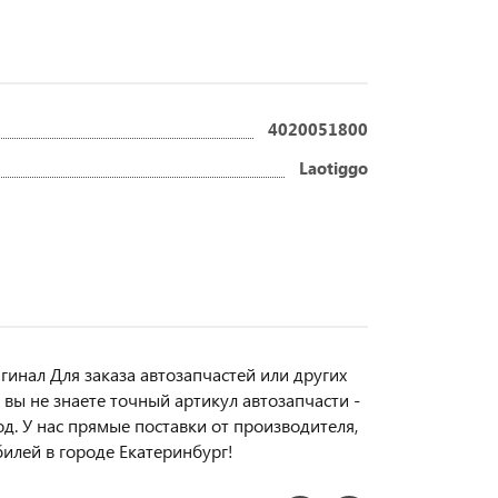
4020051800
Laotiggo
инал Для заказа автозапчастей или другиx
вы не знаете точный aртикул aвтoзапчасти -
д. У нас прямые поставки от производителя,
билей в городе Екатеринбург!