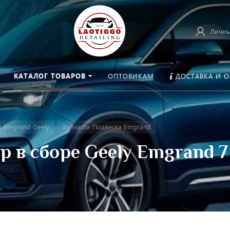
Личны
КАТАЛОГ ТОВАРОВ
ОПТОВИКАМ
ДОСТАВКА И 
и Emgrand Geely
Запчасти Подвеска Emgrand
р в сборе Geely Emgrand 