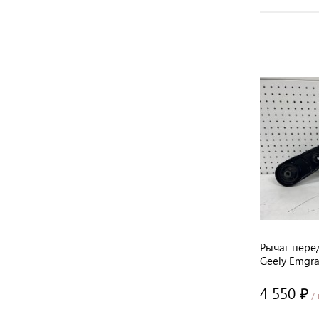
Geely
Поворотный кулак правый APG Geely
Рычаг пере
Emgrand 7 New SS11 оригинал
Geely Emgr
4 810 ₽
4 550 ₽
/ шт
/ 