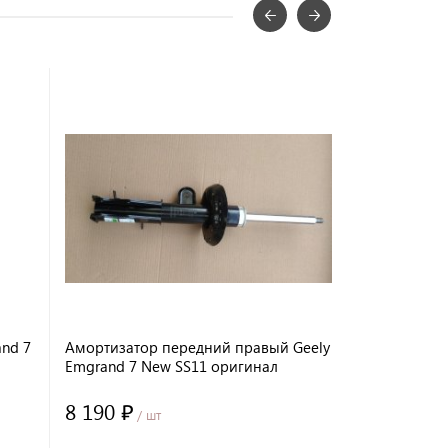
nd 7
Амортизатор передний правый Geely
Поворотный
Emgrand 7 New SS11 оригинал
Emgrand 7 
8 190 ₽
4 810 ₽
/ шт
/ 