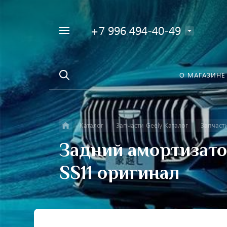
+7 996 494-40-49
Например,
Найти
Фара
в каталоге
О МАГАЗИНЕ
Каталог
Запчасти Geely Каталог
Запчаст
Задний амортизато
SS11 оригинал