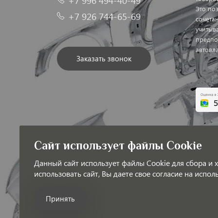
+7 996 494-40-49
Это по
+7 926 744-65-69
сочетан
учитыв
предпо
автовл
Заказать звонок
Обрабо
Сайт использует файлы Cookie
Публич
Данный сайт использует файлы Cookie для сбора и
использовать сайт, Вы даете свое согласие на испо
Принять