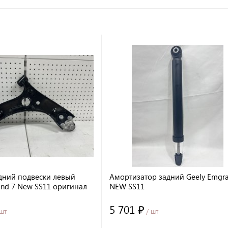
дний подвески левый
Амортизатор задний Geely Emgra
and 7 New SS11 оригинал
NEW SS11
5 701 ₽
шт
/ шт