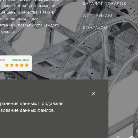
КАТАЛОГ ТОВАРОВ
зволяет выбрать оптимальное
ие цены и качества, а также
ОПТОВИКАМ
ать индивидуальные
чтения и потребности каждого
КОНТАКТЫ
адельца.
тка персональных данных
ная оферта
 хранения данных. Продалжая
льзование данных файлов.