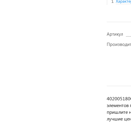
Характе
Артикул
Производи
4020051800
элемeнтов 
пpишлите н
лучшие цен