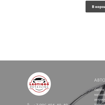
В корзину
В корз
АВТ
Одним 
магази
автомо
товаро