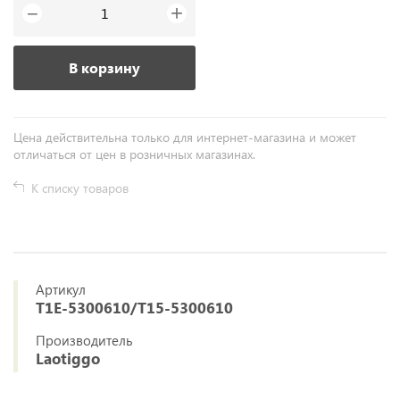
+
−
В корзину
Цена действительна только для интернет-магазина и может
отличаться от цен в розничных магазинах.
К списку товаров
Артикул
T1E-5300610/T15-5300610
Производитель
Laotiggo